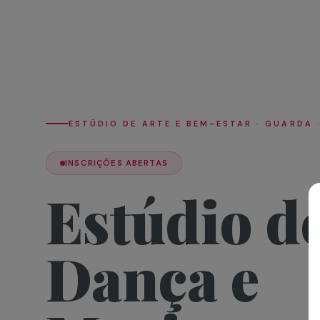
ESTÚDIO DE ARTE E BEM-ESTAR · GUARDA 
INSCRIÇÕES ABERTAS
Estúdio d
Dança e