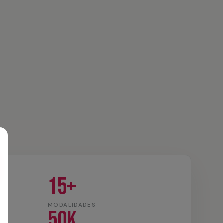
15+
MODALIDADES
50K