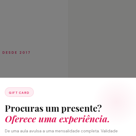
· DESDE 2017
e
GIFT CARD
Procuras um presente?
4.7★
Oferece uma experiência.
GOOGLE REVIEWS
8+
De uma aula avulsa a uma mensalidade completa. Validade