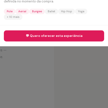
o
definida no momento da compra.
ANOS
Pole
Aerial
Bungee
Ballet
Hip Hop
Yoga
a
+ 10 mais
INSCRIÇ
💬 Quero oferecer esta experiência
es —
e.