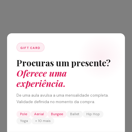
GIFT CARD
Procuras um presente?
Oferece uma
experiência.
De uma aula avulsa a uma mensalidade completa.
Validade definida no momento da compra.
Pole
Aerial
Bungee
Ballet
Hip Hop
Yoga
+ 10 mais