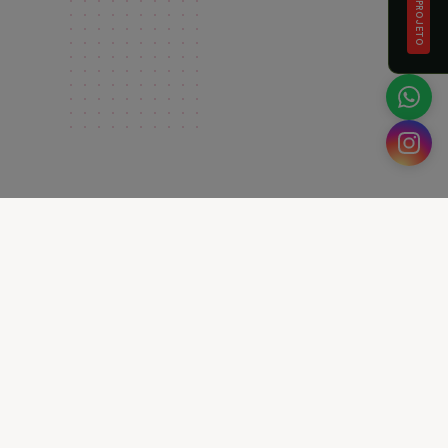
VER PROJETO
PIAS
WORKSHOPS
FAMILY TIME
HIP HOP
BALLE
O QUE OFERECEMOS
Aulas &
Serviços