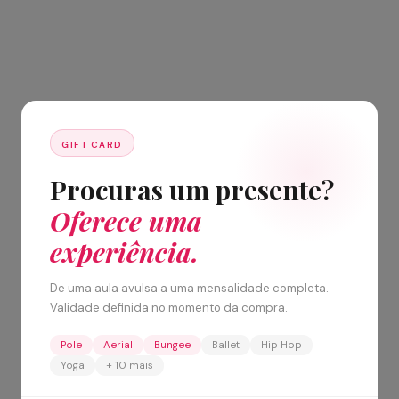
GIFT CARD
Procuras um presente?
Oferece uma
experiência.
De uma aula avulsa a uma mensalidade completa.
Validade definida no momento da compra.
Pole
Aerial
Bungee
Ballet
Hip Hop
Yoga
+ 10 mais