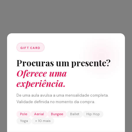
GIFT CARD
Procuras um presente?
Oferece uma
experiência.
De uma aula avulsa a uma mensalidade completa.
Validade definida no momento da compra.
Pole
Aerial
Bungee
Ballet
Hip Hop
Yoga
+ 10 mais