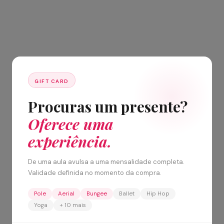
GIFT CARD
Procuras um presente?
Oferece uma
experiência.
De uma aula avulsa a uma mensalidade completa.
Validade definida no momento da compra.
Pole
Aerial
Bungee
Ballet
Hip Hop
Yoga
+ 10 mais