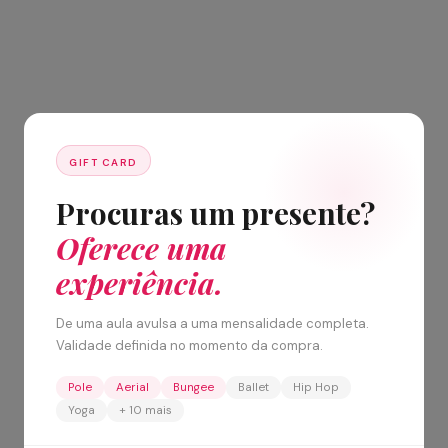
GIFT CARD
Procuras um presente?
Oferece uma
experiência.
De uma aula avulsa a uma mensalidade completa.
Validade definida no momento da compra.
Pole
Aerial
Bungee
Ballet
Hip Hop
Yoga
+ 10 mais